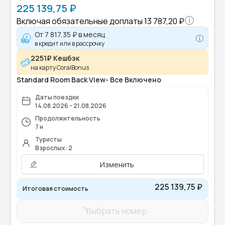
225 139,75 ₽
Включая обязательные доплаты
13 787,20 ₽
От
7 817,35 ₽
в месяц
в кредит или в рассрочку
2251₽ Кешбэк
на карту CoralBonus
Standard Room Back View- Все Включено
Даты поездки
14.08.2026 - 21.08.2026
Продолжительность
7 н
Туристы
Взрослых: 2
Изменить
225 139,75 ₽
Итоговая стоимость
Выбрать номер