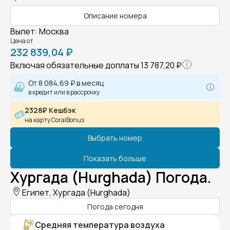
Описание номера
Вылет
:
Москва
Цена от
232 839,04 ₽
Включая обязательные доплаты
13 787,20 ₽
От
8 084,69 ₽
в месяц
в кредит или в рассрочку
2328₽ Кешбэк
на карту CoralBonus
Выбрать номер
Показать больше
Хургада (Hurghada) Погода.
Египет, Хургада (Hurghada)
Погода сегодня
Средняя температура воздуха