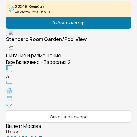
2251₽ Кешбэк
на карту CoralBonus
Выбрать номер
Standard Room Garden/Pool View
Питание и размещение
Все Включено - Взрослых:2
3
Описание номера
Вылет
:
Москва
Цена от