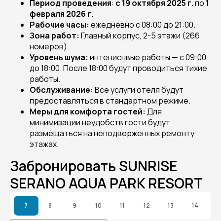
Период проведения
:
с 19 октября 2025 г.
по
1
февраля 2026 г.
Рабочие часы:
ежедневно с 08:00 до 21:00.
Зона работ:
Главный корпус, 2-5 этажи (266
номеров).
Уровень шума:
интениснвые работы — с 09:00
до 18:00. После 18:00 будут проводиться тихие
работы.
Обслуживание:
Все услуги отеля будут
предоставляться в стандартном режиме.
Меры для комфорта гостей:
Для
минимизации неудобств гости будут
размещаться на неподверженных ремонту
этажах.
Забронировать SUNRISE
SERANO AQUA PARK RESORT
7
8
9
10
11
12
13
14