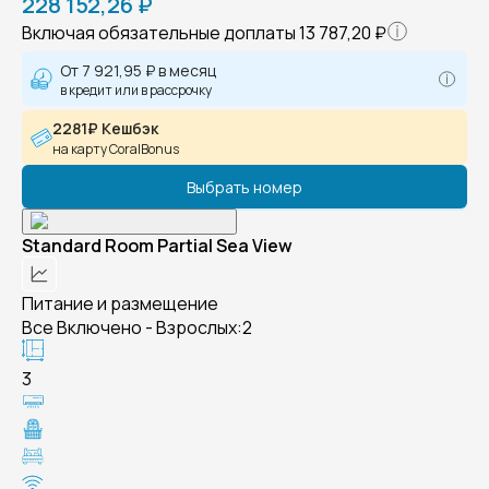
228 152,26 ₽
Включая обязательные доплаты
13 787,20 ₽
От
7 921,95 ₽
в месяц
в кредит или в рассрочку
2281₽ Кешбэк
на карту CoralBonus
Выбрать номер
Standard Room Partial Sea View
Питание и размещение
Все Включено - Взрослых:2
3