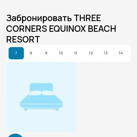
Забронировать THREE
CORNERS EQUINOX BEACH
RESORT
7
8
9
10
11
12
13
14