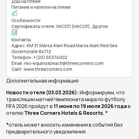
Душ на пляже
Питание и напитки на пляже
Особенности
Сертификаты отеля
:
ХАССП (HACCP), Другое
Контакты
Адрес
:
KM 31 Marsa Alam Road Marsa Alam Red Sea
Governorate 84712
Телефон
:
+(20) 65374002
Email
:
res-equinoxbeach@threecorners.com
Сайт
:
www.threecorners.com
Дополнительная информация
Новости отеля (03.03.2026):
Информируем, что
трансляции матчей Чемпионата мира по футболу
FIFA 2026 пройдут
с 11 июня по 19 июля 2026 года
в
отелях
Three Corners Hotels & Resorts. *
*
отель может вносить изменения в события без
предварительного уведомления