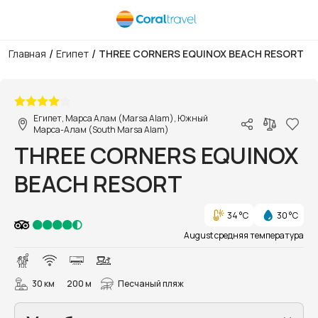
/
/
Главная
Египет
THREE CORNERS EQUINOX BEACH RESORT
1/53
Египет, Марса Алам (Marsa Alam), Южный
Марса-Алам (South Marsa Alam)
THREE CORNERS EQUINOX
BEACH RESORT
34 °C
30 °C
August средняя температура
30 км
200 м
Песчаный пляж