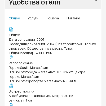
Удобства отеля
Общее
Услуги
Номера
Питание
Общее
Дата основания
:
2001
Последняя реновация
:
2014 (Вся территория, Только
в номерах, Общественные места, Пляж)
Общая площадь
:
4 000 кв.м.
Расположение
Город
:
South Marsa Alam
В 30 км от города Marsa Alam. В 30 км от центра
города Marsa Alam
В 30 км от аэропорта Marsa Alam INT -RMF
В окрестностях
Автобусная остановка или метро
:
30 км
Банкомат
:
1 км