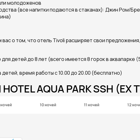
 или молодоженов
одства (все напитки подаются в стаканах): Джин Ром/Бр
жина)
 вас о том, что отель Tivoli расширяет свои предложения
ля детей до 8 лет (всего имеется 8 горок в аквапарке (5 
 детей, время работы с 10.00 до 20.00 (бесплатно)
I HOTEL AQUA PARK SSH (EX 
 ночей
10 ночей
11 ночей
12 ноч