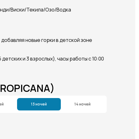
енди/Виски/Текила/Озо/Водка
, добавляя новые горки в детской зоне
детских и 3 взрослых), часы работы с 10:00
TROPICANA)
ей
13 ночей
14 ночей