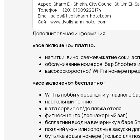
Адрес
:
Sharm El- Shiekh, City Council St. Um El- Sai
Телефон
:
+(20) 01009222174
Email
:
sales@tivolisharm-hotel.com
Сайт
:
www.tivolisharm-hotel.com
Дополнительная информация
«все включено»
платно:
напитки: вино, свежевыжатые соки, эс
обслуживание номеров, бар Shooters и
высокоскоростной Wi-Fi в номере пре
«все включено»
бесплатно:
Wi-Fi в лобби у ресепшн и у главного б
настольный теннис
шатл сервис от/до пляжа отеля
фитнес-центр (тренажерный зал)
бсплатный вход на вечеринку в баре S
поздний ужин или холодные закуски дл
бутылка воды в номере (только для по