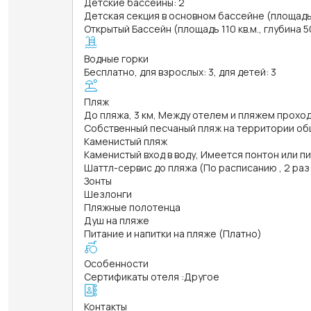
Детские бассейны: 2
Детская секция в основном бассейне (площадь 1
Открытый Бассейн (площадь 110 кв.м., глубина 
Водные горки
Бесплатно, для взрослых: 3, для детей: 3
Пляж
До пляжа, 3 км, Между отелем и пляжем прохо
Собственный песчаный пляж на территории об
Каменистый пляж
Каменистый вход в воду, Имеется понтон или п
Шаттл-сервис до пляжа (По расписанию , 2 раз(
Зонты
Шезлонги
Пляжные полотенца
Душ на пляже
Питание и напитки на пляже (Платно)
Особенности
Сертификаты отеля
:
Другое
Контакты