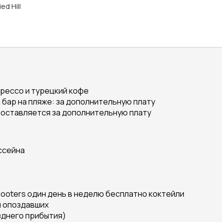
ed Hill
прессо и турецкий кофе
 бар на пляже: за дополнительную плату
доставляется за дополнительную плату
ассейна
hooters один день в неделю бесплатно коктейли
я опоздавших
зднего прибытия)