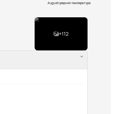
August средняя температура
+
112