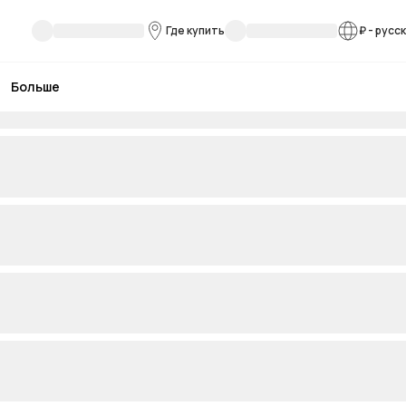
Где купить
₽
-
русс
Больше