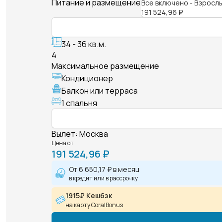
Питание и размещение
Все включено - Взросл
191 524,96 ₽
34 - 36 кв.м.
4
Максимальное размещение
Кондиционер
Балкон или терраса
1 спальня
Вылет
:
Москва
Цена от
191 524,96 ₽
От
6 650,17 ₽
в месяц
в кредит или в рассрочку
1915₽ Кешбэк
на карту CoralBonus