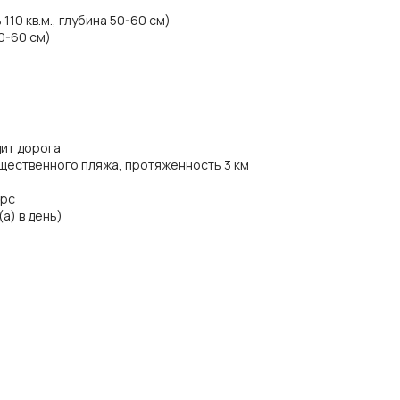
10 кв.м., глубина 50-60 см)
50-60 см)
дит дорога
щественного пляжа, протяженность 3 км
ирс
а) в день)