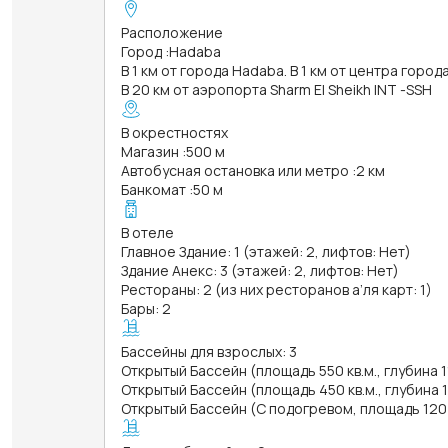
Расположение
Город
:
Hadaba
В 1 км от города Hadaba. В 1 км от центра города
В 20 км от аэропорта Sharm El Sheikh INT -SSH
В окрестностях
Магазин
:
500 м
Автобусная остановка или метро
:
2 км
Банкомат
:
50 м
В отеле
Главное Здание: 1 (этажей: 2, лифтов: Нет)
Здание Анекс: 3 (этажей: 2, лифтов: Нет)
Рестораны: 2 (из них ресторанов а’ля карт: 1)
Бары: 2
Бассейны для взрослых: 3
Открытый Бассейн (площадь 550 кв.м., глубина 
Открытый Бассейн (площадь 450 кв.м., глубина 1
Открытый Бассейн (С подогревом, площадь 120 к