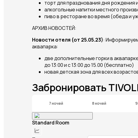
торт для празднования дня рождения
алкогольные напитки местного произв
пиво в ресторане во время (обеда и у
АРХИВ НОВОСТЕЙ:
Новости отеля (от 25.05.23)
: Информируем
аквапарка:
две дополнительные горки в аквапарке д
до 13:00 и с 13:00 до 15.00 (бесплатно)
новая детская зона для всех возрастов
Забронировать TIVOL
7 ночей
8 ночей
9
Standard Room