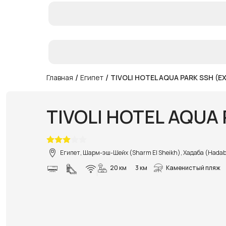
/
/
Главная
Египет
TIVOLI HOTEL AQUA PARK SSH (E
TIVOLI HOTEL AQUA
Египет, Шарм-эш-Шейх (Sharm El Sheikh), Хадаба (Hada
20 км
3 км
Каменистый пляж