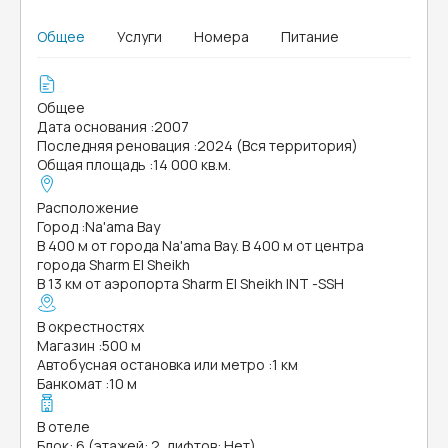
Общее
Услуги
Номера
Питание
Общее
Дата основания
:
2007
Последняя реновация
:
2024 (Вся территория)
Общая площадь
:
14 000 кв.м.
Расположение
Город
:
Na'ama Bay
В 400 м от города Na'ama Bay. В 400 м от центра
города Sharm El Sheikh
В 13 км от аэропорта Sharm El Sheikh INT -SSH
В окрестностях
Магазин
:
500 м
Автобусная остановка или метро
:
1 км
Банкомат
:
10 м
В отеле
Блок: 6 (этажей: 2, лифтов: Нет)