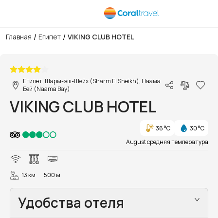
/
/
Главная
Египет
VIKING CLUB HOTEL
1/55
Египет, Шарм-эш-Шейх (Sharm El Sheikh), Наама
Бей (Naama Bay)
VIKING CLUB HOTEL
36 °C
30 °C
August средняя температура
13 км
500 м
Удобства отеля