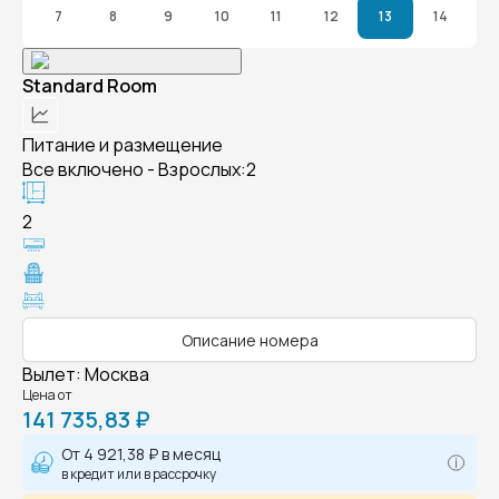
7
8
9
10
11
12
13
14
Standard Room
Питание и размещение
Все включено - Взрослых:2
2
Описание номера
Вылет
:
Москва
Цена от
141 735,83 ₽
От
4 921,38 ₽
в месяц
в кредит или в рассрочку