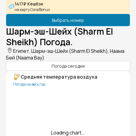
1417₽ Кешбэк
на карту CoralBonus
Выбрать номер
Шарм-эш-Шейх (Sharm El
Sheikh) Погода.
Египет, Шарм-эш-Шейх (Sharm El Sheikh), Наама
Бей (Naama Bay)
Погода сегодня
Средняя температура воздуха
Погода на весь год
Loading chart...