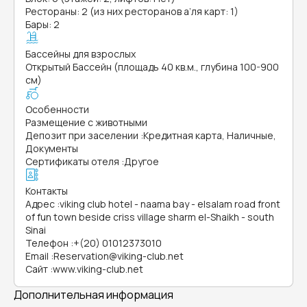
Рестораны: 2 (из них ресторанов а’ля карт: 1)
Бары: 2
Бассейны для взрослых
Открытый Бассейн (площадь 40 кв.м., глубина 100-900
см)
Особенности
Размещение с животными
Депозит при заселении
:
Кредитная карта, Наличные,
Документы
Сертификаты отеля
:
Другое
Контакты
Адрес
:
viking club hotel - naama bay - elsalam road front
of fun town beside criss village sharm el-Shaikh - south
Sinai
Телефон
:
+(20) 01012373010
Email
:
Reservation@viking-club.net
Сайт
:
www.viking-club.net
Дополнительная информация