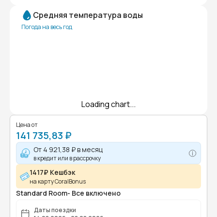
Средняя температура воды
Погода на весь год
Loading chart...
Цена от
141 735,83 ₽
От
4 921,38 ₽
в месяц
в кредит или в рассрочку
1417₽ Кешбэк
на карту CoralBonus
Standard Room- Все включено
Даты поездки