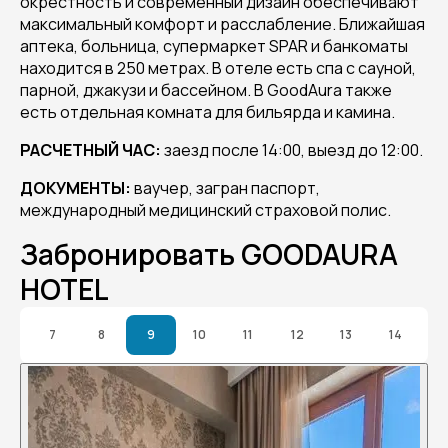
окрестность и современный дизайн обеспечивают
максимальный комфорт и расслабление. Ближайшая
аптека, больница, супермаркет SPAR и банкоматы
находится в 250 метрах. В отеле есть спа с сауной,
парной, джакузи и бассейном. В GoodAura также
есть отдельная комната для бильярда и камина.
РАСЧЕТНЫЙ ЧАС:
заезд после 14:00, выезд до 12:00.
ДОКУМЕНТЫ:
ваучер, загран паспорт,
международный медицинский страховой полис.
Забронировать GOODAURA
HOTEL
7
8
9
10
11
12
13
14