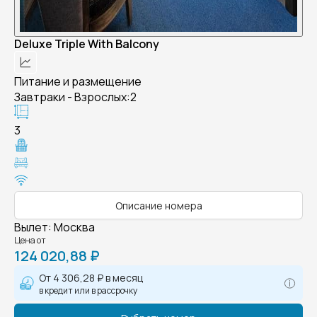
Deluxe Triple With Balcony
Питание и размещение
Завтраки - Взрослых:2
3
Описание номера
Вылет
:
Москва
Цена от
124 020,88 ₽
От
4 306,28 ₽
в месяц
в кредит или в рассрочку