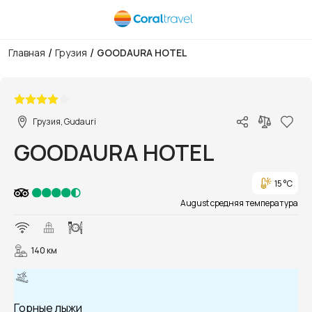
/
/
Главная
Грузия
GOODAURA HOTEL
1/3
Грузия, Gudauri
GOODAURA HOTEL
15 °C
August средняя температура
140 км
Горные лыжи