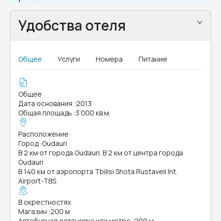
Удобства отеля
Общее
Услуги
Номера
Питание
Общее
Дата основания
:
2013
Общая площадь
:
3 000 кв.м.
Расположение
Город
:
Gudauri
В 2 км от города Gudauri. В 2 км от центра города
Gudauri
В 140 км от аэропорта Tbilisi Shota Rustaveli Int.
Airport-TBS
В окрестностях
Магазин
:
200 м
Автобусная остановка или метро
:
200 м