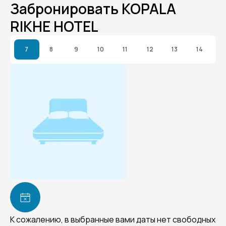
Забронировать KOPALA
RIKHE HOTEL
7
8
9
10
11
12
13
14
К сожалению, в выбранные вами даты нет свободных