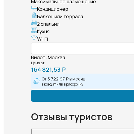
Максимальное размещение
Кондиционер
Балкон или терраса
2 спальни
Кухня
Wi-Fi
Вылет
:
Москва
Цена от
164 821,53 ₽
От
5 722,97 ₽
в месяц
в кредит или в рассрочку
Отзывы туристов