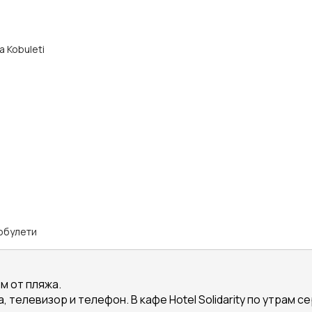
а Kobuleti
обулети
 м от пляжа.
 телевизор и телефон. В кафе Hotel Solidarity по утрам 