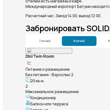
отелем есть магазины и кафе.
Международный аэропорт Батуми находится 
Расчетный час: Заезд 14:00, выезд 12:00.
Забронировать SOLID
7 ночей
8 ночей
9
Dbl/Twin Room
Питание и размещение
Без питания - Взрослых:2
20 кв.м.
2
Максимальное размещение
Кондиционер
Балкон или терраса
1 спальня