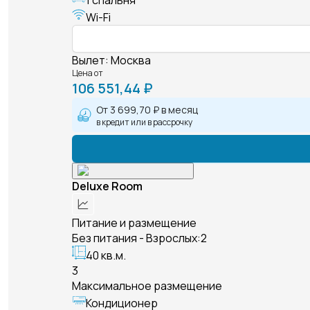
Wi-Fi
Вылет
:
Москва
Цена от
106 551,44 ₽
От
3 699,70 ₽
в месяц
в кредит или в рассрочку
Deluxe Room
Питание и размещение
Без питания - Взрослых:2
40 кв.м.
3
Максимальное размещение
Кондиционер