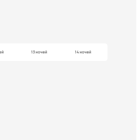
ей
13 ночей
14 ночей