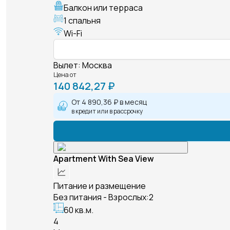
Балкон или терраса
1 спальня
Wi-Fi
Вылет
:
Москва
Цена от
140 842,27 ₽
От
4 890,36 ₽
в месяц
в кредит или в рассрочку
Apartment With Sea View
Питание и размещение
Без питания - Взрослых:2
60 кв.м.
4