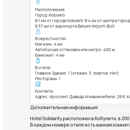
Расположение
Город
:
Kobuleti
В 1 км от города Kobuleti. В 4 км от центра город
В 37 км от аэропорта Batumi Airport-BUS
В окрестностях
Магазин
:
4 км
Автобусная остановка или метро
:
400 м
Банкомат
:
4 км
В отеле
Главное Здание: 1 (этажей: 3, лифтов: Нет)
Рестораны: 1
Контакты
Адрес
:
проспект Давида Агмашенебели, 269, К
Дополнительная информация
Hotel Solidarity расположен в Кобулети, в 200
В каждом номере отеля есть ванная комната,