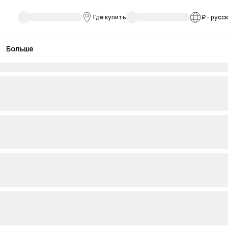
Где купить
₽
-
русс
Больше