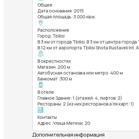
Общее
Дата основания
:
2015
Общая площадь
:
3 000 кв.м.
Расположение
Город
:
Tbilisi
В 3 км от города Tbilisi. В 3 км от центра города T
В 12 км от аэропорта Tbilisi Shota Rustaveli Int. 
В окрестностях
Магазин
:
200 м
Автобусная остановка или метро
:
400 м
Банкомат
:
300 м
В отеле
Главное Здание: 1 (этажей: 4, лифтов: 2)
Рестораны: 2 (из них ресторанов а’ля карт: 1)
Контакты
Адрес
:
Улица Метехи, 20
Дополнительная информация