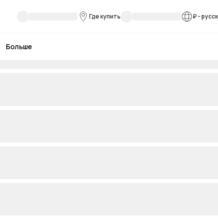
Где купить
₽
-
русс
Больше