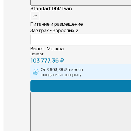
Standart Dbl/Twin
Питание и размещение
Завтрак - Взрослых:2
Вылет
:
Москва
Цена от
103 777,36 ₽
От
3 603,38 ₽
в месяц
в кредит или в рассрочку