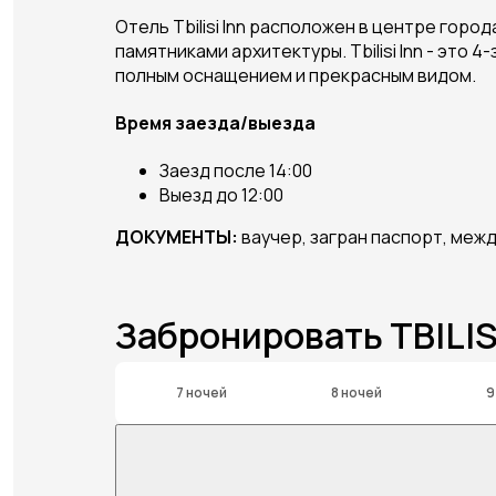
Отель Tbilisi Inn расположен в центре гор
памятниками архитектуры. Tbilisi Inn - эт
полным оснащением и прекрасным видом.
Время заезда/выезда
Заезд после 14:00
Выезд до 12:00
ДОКУМЕНТЫ:
ваучер, загран паспорт, меж
Забронировать TBILIS
7 ночей
8 ночей
9