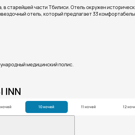
ода, в старейшей части Тбилиси. Отель окружен историче
о 4-звездочный отель, который предлагает 33 комфортабе
дународный медицинский полис.
I INN
 ночей
10 ночей
11 ночей
12 ноч