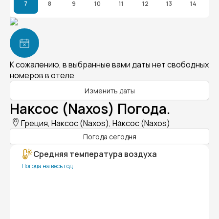
7
8
9
10
11
12
13
14
К сожалению, в выбранные вами даты нет свободных
номеров в отеле
Изменить даты
Наксос (Naxos) Погода.
Греция, Наксос (Naxos), На́ксос (Naxos)
Погода сегодня
Средняя температура воздуха
Погода на весь год