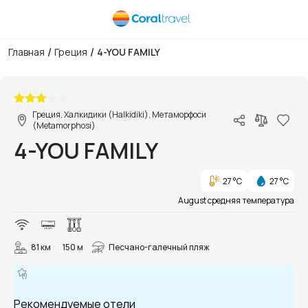
/
/
Главная
Греция
4-YOU FAMILY
1/34
Греция, Халкидики (Halkidiki), Метаморфоси
(Metamorphosi)
4-YOU FAMILY
27 °C
27 °C
August средняя температура
81 км
150 м
Песчано-галечный пляж
Рекомендуемые отели