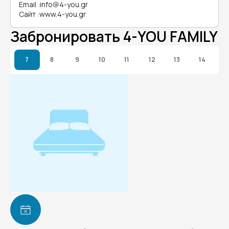
Email
:
info@4-you.gr
Сайт
:
www.4-you.gr
Забронировать 4-YOU FAMILY
7
8
9
10
11
12
13
14