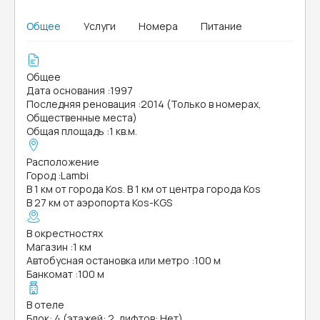
Общее
Услуги
Номера
Питание
Общее
Дата основания
:
1997
Последняя реновация
:
2014 (Только в номерах,
Общественные места)
Общая площадь
:
1 кв.м.
Расположение
Город
:
Lambi
В 1 км от города Kos. В 1 км от центра города Kos
В 27 км от аэропорта Kos-KGS
В окрестностях
Магазин
:
1 км
Автобусная остановка или метро
:
100 м
Банкомат
:
100 м
В отеле
Блок: 4 (этажей: 2, лифтов: Нет)