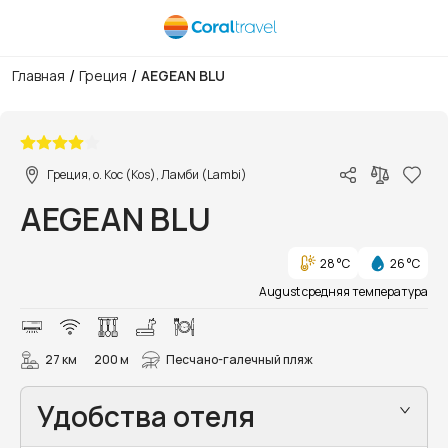
/
/
Главная
Греция
AEGEAN BLU
1/15
Греция, о. Кос (Kos), Ламби (Lambi)
AEGEAN BLU
28 °C
26 °C
August средняя температура
27 км
200 м
Песчано-галечный пляж
Удобства отеля