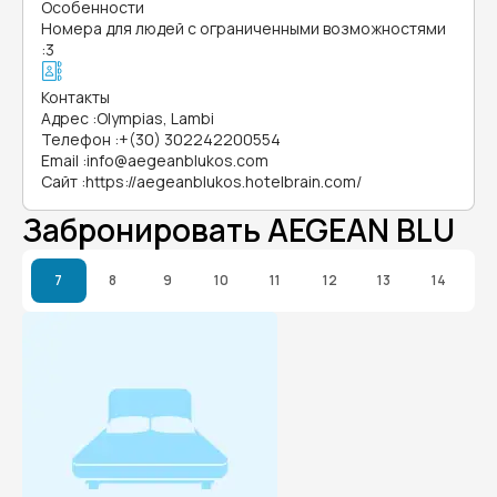
Особенности
Номера для людей с ограниченными возможностями
:
3
Контакты
Адрес
:
Olympias, Lambi
Телефон
:
+(30) 302242200554
Email
:
info@aegeanblukos.com
Сайт
:
https://aegeanblukos.hotelbrain.com/
Забронировать AEGEAN BLU
7
8
9
10
11
12
13
14