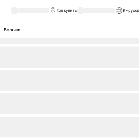
Где купить
₽
-
русс
Больше