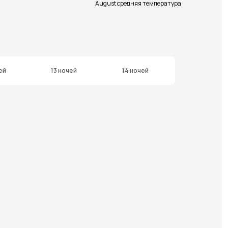
August средняя температура
ей
13 ночей
14 ночей