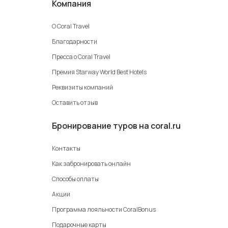
Компания
О Coral Travel
Благодарности
Пресса о Coral Travel
Премия Starway World Best Hotels
Реквизиты компаний
Оставить отзыв
Бронирование туров на coral.ru
Контакты
Как забронировать онлайн
Способы оплаты
Акции
Программа лояльности CoralBonus
Подарочные карты