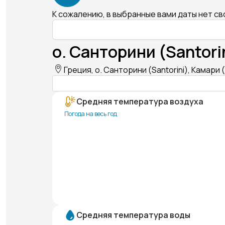
К сожалению, в выбранные вами даты нет с
о. Санторини (Santori
Греция, о. Санторини (Santorini), Камари 
Средняя температура воздуха
Погода на весь год
Средняя температура воды