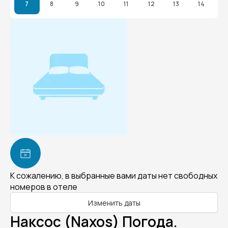
7
8
9
10
11
12
13
14
К сожалению, в выбранные вами даты нет свободных
номеров в отеле
Изменить даты
Наксос (Naxos) Погода.