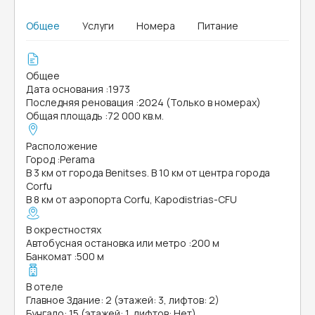
Общее
Услуги
Номера
Питание
Общее
Дата основания
:
1973
Последняя реновация
:
2024 (Только в номерах)
Общая площадь
:
72 000 кв.м.
Расположение
Город
:
Perama
В 3 км от города Benitses. В 10 км от центра города
Corfu
В 8 км от аэропорта Corfu, Kapodistrias-CFU
В окрестностях
Автобусная остановка или метро
:
200 м
Банкомат
:
500 м
В отеле
Главное Здание: 2 (этажей: 3, лифтов: 2)
Бунгало: 15 (этажей: 1, лифтов: Нет)