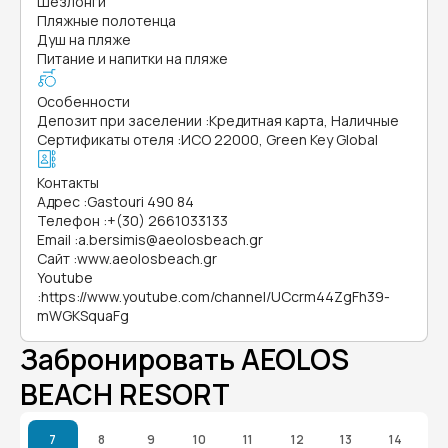
Шезлонги
Пляжные полотенца
Душ на пляже
Питание и напитки на пляже
Особенности
Депозит при заселении
:
Кредитная карта, Наличные
Сертификаты отеля
:
ИСО 22000, Green Key Global
Контакты
Адрес
:
Gastouri 490 84
Телефон
:
+(30) 2661033133
Email
:
a.bersimis@aeolosbeach.gr
Сайт
:
www.aeolosbeach.gr
Youtube
:
https://www.youtube.com/channel/UCcrm44ZgFh39-
mWGKSquaFg
Забронировать AEOLOS
BEACH RESORT
7
8
9
10
11
12
13
14