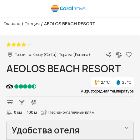
/
/
Главная
Греция
AEOLOS BEACH RESORT
1/92
Греция, о. Корфу (Corfu), Перама (Perama)
AEOLOS BEACH RESORT
27 °C
25 °C
August средняя температура
8 км
100 м
Песчано-галечный пляж
Удобства отеля