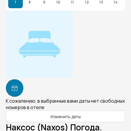
7
8
9
10
11
12
13
14
К сожалению, в выбранные вами даты нет свободных
номеров в отеле
Изменить даты
Наксос (Naxos) Погода.