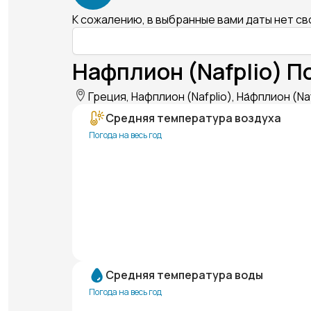
К сожалению, в выбранные вами даты нет с
Нафплион (Nafplio) П
Греция, Нафплион (Nafplio), На́фплион (Na
Средняя температура воздуха
Погода на весь год
Средняя температура воды
Погода на весь год