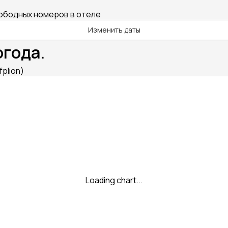
вободных номеров в отеле
Изменить даты
огода.
fplion)
Loading chart...