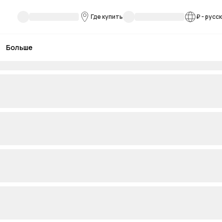
Где купить
₽
-
русс
Больше