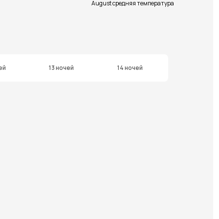
August средняя температура
ей
13 ночей
14 ночей