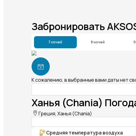
Забронировать AKSO
7 ночей
8 ночей
9
К сожалению, в выбранные вами даты нет с
Ханья (Chania) Погод
Греция, Ханья (Chania)
Средняя температура воздуха