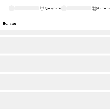
Где купить
₽
-
русс
Больше