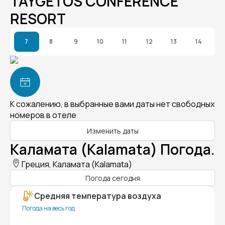
TAYGETOS CONFERENCE
RESORT
7
8
9
10
11
12
13
14
К сожалению, в выбранные вами даты нет свободных
номеров в отеле
Изменить даты
Каламата (Kalamata) Погода.
Греция, Каламата (Kalamata)
Погода сегодня
Средняя температура воздуха
Погода на весь год