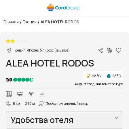
/
/
Главная
Греция
ALEA HOTEL RODOS
1/12
Греция, Rhodes, Ялиссос (Ialyssos)
ALEA HOTEL RODOS
28 °C
28 °C
August средняя температура
8 км
250 м
Песчано-галечный пляж
Удобства отеля