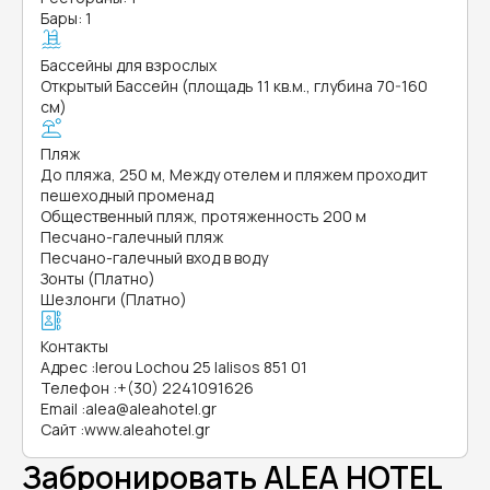
Бары: 1
Бассейны для взрослых
Открытый Бассейн (площадь 11 кв.м., глубина 70-160
см)
Пляж
До пляжа, 250 м, Между отелем и пляжем проходит
пешеходный променад
Общественный пляж, протяженность 200 м
Песчано-галечный пляж
Песчано-галечный вход в воду
Зонты (Платно)
Шезлонги (Платно)
Контакты
Адрес
:
Ierou Lochou 25 Ialisos 851 01
Телефон
:
+(30) 2241091626
Email
:
alea@aleahotel.gr
Сайт
:
www.aleahotel.gr
Забронировать ALEA HOTEL