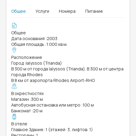
Общее
Услуги
Номера
Питание
Общее
Дата основания
:
2003
Общая площадь
:
1 000 кв.м.
Расположение
Город
:
Ialyssos (Trianda)
В 300 м от города Ialyssos (Trianda). В 300 м от центра
города Rhodes
В 8 км от аэропорта Rhodes Airport-RHO
В окрестностях
Магазин
:
300 м
Автобусная остановка или метро
:
100 м
Банкомат
:
20 м
В отеле
Главное Здание: 1 (этажей: 3, лифтов: 1)
Рестораны: 1