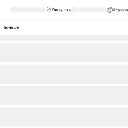
Где купить
₽
-
русс
Больше