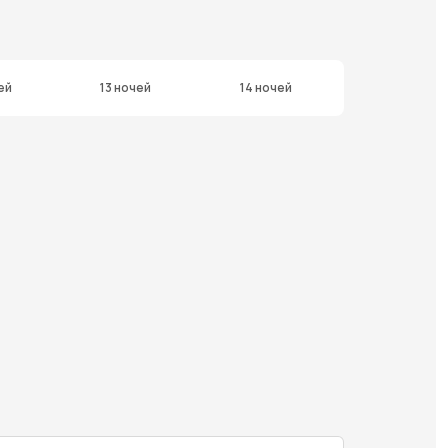
ей
13 ночей
14 ночей