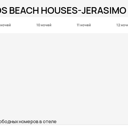
OS BEACH HOUSES-JERASIMO
 ночей
10 ночей
11 ночей
12 ноч
вободных номеров в отеле