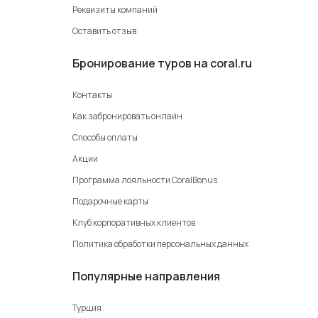
Реквизиты компаний
Оставить отзыв
Бронирование туров на coral.ru
Контакты
Как забронировать онлайн
Способы оплаты
Акции
Программа лояльности CoralBonus
Подарочные карты
Клуб корпоративных клиентов
Политика обработки персональных данных
Популярные направления
Турция