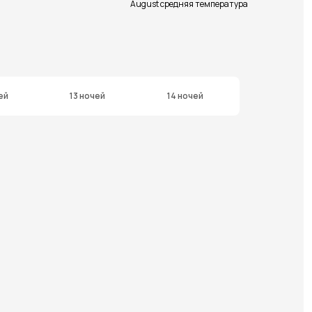
August средняя температура
ей
13 ночей
14 ночей