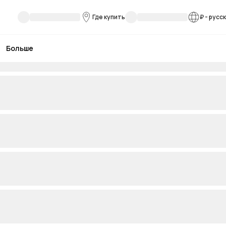
Где купить
₽
-
русс
Больше