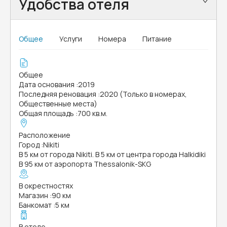
Удобства отеля
Общее
Услуги
Номера
Питание
Общее
Дата основания
:
2019
Последняя реновация
:
2020 (Только в номерах,
Общественные места)
Общая площадь
:
700 кв.м.
Расположение
Город
:
Nikiti
В 5 км от города Nikiti. В 5 км от центра города Halkidiki
В 95 км от аэропорта Thessalonik-SKG
В окрестностях
Магазин
:
90 км
Банкомат
:
5 км
В отеле