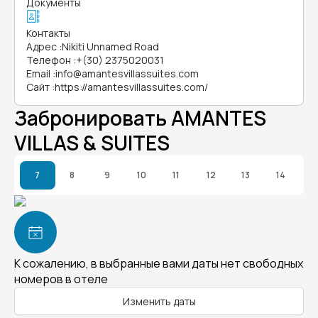
Документы
Контакты
Адрес
:
Nikiti Unnamed Road
Телефон
:
+(30) 2375020031
Email
:
info@amantesvillassuites.com
Сайт
:
https://amantesvillassuites.com/
Забронировать AMANTES
VILLAS & SUITES
7
8
9
10
11
12
13
14
К сожалению, в выбранные вами даты нет свободных
номеров в отеле
Изменить даты