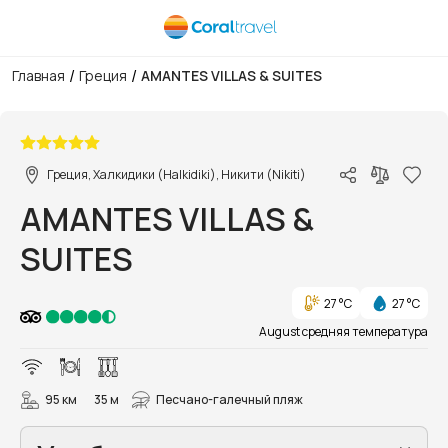
/
/
Главная
Греция
AMANTES VILLAS & SUITES
1/41
Греция, Халкидики (Halkidiki), Никити (Nikiti)
AMANTES VILLAS &
SUITES
27 °C
27 °C
August средняя температура
95 км
35 м
Песчано-галечный пляж