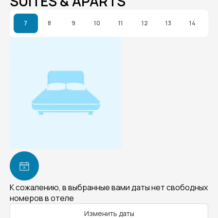
SUITES & APARTS
7
8
9
10
11
12
13
14
К сожалению, в выбранные вами даты нет свободных
номеров в отеле
Изменить даты