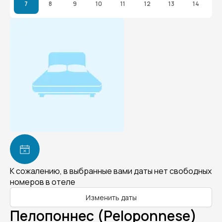
7
8
9
10
11
12
13
14
К сожалению, в выбранные вами даты нет свободных
номеров в отеле
Изменить даты
Пелопоннес (Peloponnese)