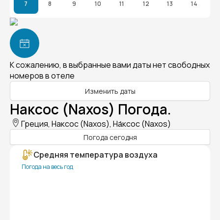
7
8
9
10
11
12
13
14
К сожалению, в выбранные вами даты нет свободных
номеров в отеле
Изменить даты
Наксос (Naxos) Погода.
Греция, Наксос (Naxos), На́ксос (Naxos)
Погода сегодня
Средняя температура воздуха
Погода на весь год