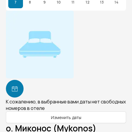
7
8
9
10
11
12
13
14
К сожалению, в выбранные вами даты нет свободных
номеров в отеле
Изменить даты
о. Миконос (Mykonos)