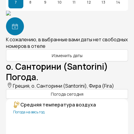
7
8
9
10
11
12
13
14
К сожалению, в выбранные вами даты нет свободных
номеров в отеле
Изменить даты
о. Санторини (Santorini)
Погода.
Греция, о. Санторини (Santorini), Фира (Fira)
Погода сегодня
Средняя температура воздуха
Погода на весь год