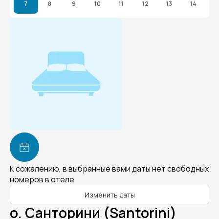
7
8
9
10
11
12
13
14
К сожалению, в выбранные вами даты нет свободных
номеров в отеле
Изменить даты
о. Санторини (Santorini)