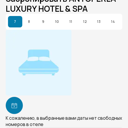
LUXURY HOTEL & SPA
7
8
9
10
11
12
13
14
К сожалению, в выбранные вами даты нет свободных
номеров в отеле