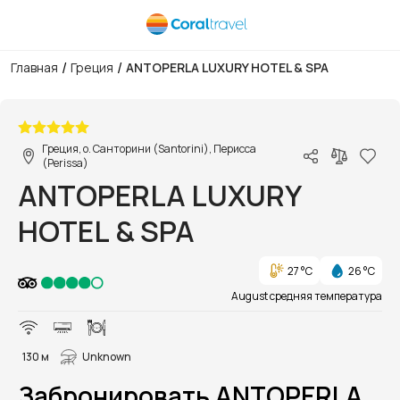
/
/
Главная
Греция
ANTOPERLA LUXURY HOTEL & SPA
1/42
Греция, о. Санторини (Santorini), Перисса
(Perissa)
ANTOPERLA LUXURY
HOTEL & SPA
27 °C
26 °C
August средняя температура
130 м
Unknown
Забронировать ANTOPERLA