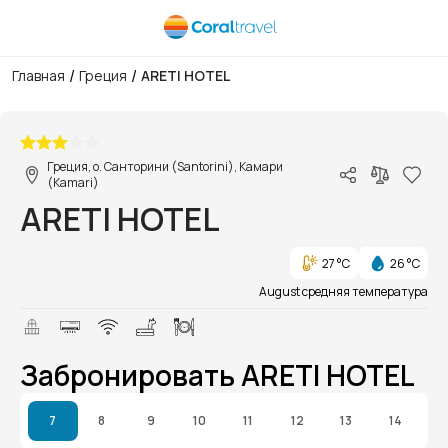
/
/
Главная
Греция
ARETI HOTEL
1/1
Греция, о. Санторини (Santorini), Камари
(Kamari)
ARETI HOTEL
27 °C
26 °C
August средняя температура
Забронировать ARETI HOTEL
7
8
9
10
11
12
13
14