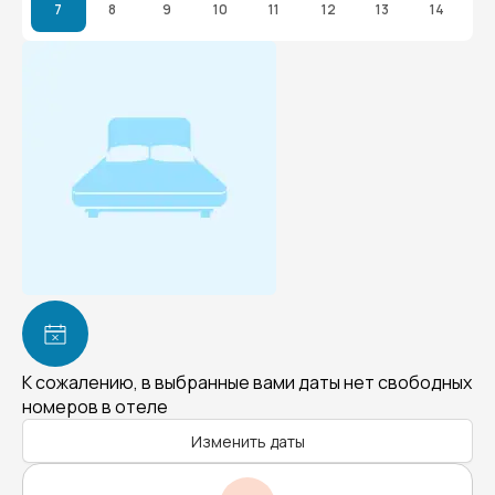
7
8
9
10
11
12
13
14
К сожалению, в выбранные вами даты нет свободных
номеров в отеле
Изменить даты