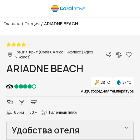
/
/
Главная
Греция
ARIADNE BEACH
1/99
Греция, Крит (Crete), Агиос Николаос (Agios
Nikolaos)
ARIADNE BEACH
28 °C
27 °C
August средняя температура
65 км
50 м
Галечный пляж
Удобства отеля