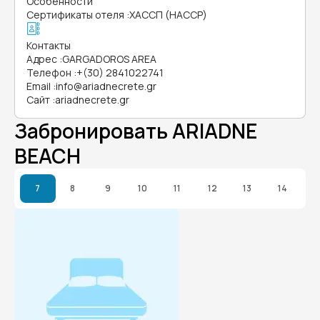
Особенности
Сертификаты отеля
:
ХАССП (HACCP)
Контакты
Адрес
:
GARGADOROS AREA
Телефон
:
+(30) 2841022741
Email
:
info@ariadnecrete.gr
Сайт
:
ariadnecrete.gr
Забронировать ARIADNE
BEACH
7
8
9
10
11
12
13
14