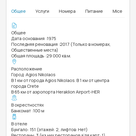
Общее
Услуги
Номера
Питание
Mice
Общее
Дата основания
:
1975
Последняя реновация
:
2017 (Только в номерах,
Общественные места)
Общая площадь
:
29 000 кв.м.
Расположение
Город
:
Agios Nikolaos
В 1 км от города Agios Nikolaos. В 1 км от центра
города Crete
В 65 км от аэропорта Heraklion Airport-HER
В окрестностях
Банкомат
:
100 м
В отеле
Бунгало: 151 (этажей: 2, лифтов: Нет)
Рестораны: 3 (из них ресторанов а’ля карт: 1)