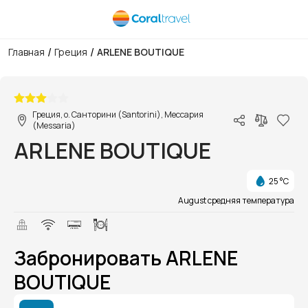
/
/
Главная
Греция
ARLENE BOUTIQUE
1/1
Греция, о. Санторини (Santorini), Мессария
(Messaria)
ARLENE BOUTIQUE
25 °C
August средняя температура
Забронировать ARLENE
BOUTIQUE