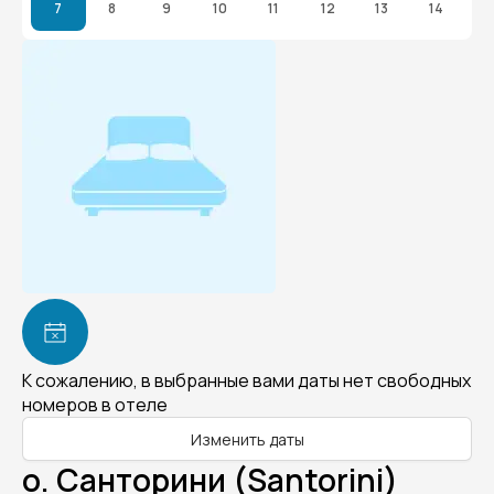
7
8
9
10
11
12
13
14
К сожалению, в выбранные вами даты нет свободных
номеров в отеле
Изменить даты
о. Санторини (Santorini)