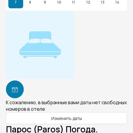
7
8
9
10
11
12
13
14
К сожалению, в выбранные вами даты нет свободных
номеров в отеле
Изменить даты
Парос (Paros) Погода.