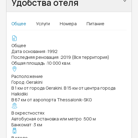
Удобства отеля
Общее
Услуги
Номера
Питание
Общее
Дата основания
:
1992
Последняя реновация
:
2019 (Вся территория)
Общая площадь
:
10 000 кв.м.
Расположение
Город
:
Gerakini
В 1 км от города Gerakini. В 15 км от центра города
Halkidiki
В 67 км от аэропорта Thessalonik-SKG
В окрестностях
Автобусная остановка или метро
:
500 м
Банкомат
:
3 км
В отеле