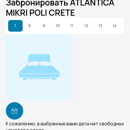
Забронировать ATLANTICA
MIKRI POLI CRETE
7
8
9
10
11
12
13
14
К сожалению, в выбранные вами даты нет свободных