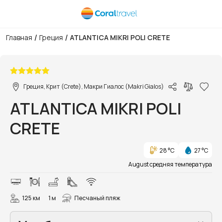
/
/
Главная
Греция
ATLANTICA MIKRI POLI CRETE
1/44
Греция, Крит (Crete), Макри Гиалос (Makri Gialos)
ATLANTICA MIKRI POLI
CRETE
28 °C
27 °C
August средняя температура
125 км
1 м
Песчаный пляж