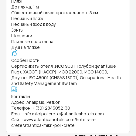
Пляж
До пляжа, 1 м
Общественный пляж, протяженность 5 км
Песчаный пляж
Песчаный вход в воду
Зонты
Шезлонги
Пляжные полотенца
Душ на пляже
Особенности
Сертификаты отеля
:
ИСО 9001, Голубой флаг (Blue
Flag), ХАССП (HACCP), ИСО 22000, ИСО 14000,
Другое, ISO 45001 (OHSAS 18001) Occupational Health
and Safety Management System
Контакты
Адрес
:
Analipsis, Pefkon
Телефон
:
+(30) 2843052130
Email
:
info.mikripolicrete@atlanticahotels.com
Сайт
:
www.atlanticahotels.com/hotels-in-
crete/atlantica-mikri-poli-crete