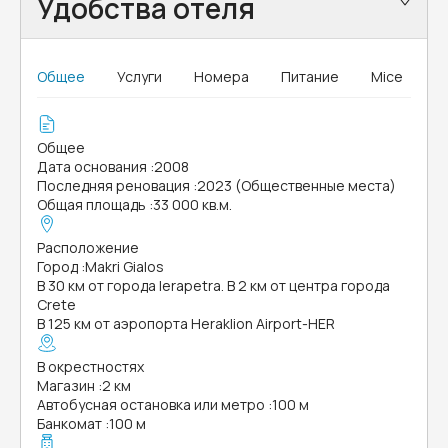
Удобства отеля
Общее
Услуги
Номера
Питание
Mice
Общее
Дата основания
:
2008
Последняя реновация
:
2023 (Общественные места)
Общая площадь
:
33 000 кв.м.
Расположение
Город
:
Makri Gialos
В 30 км от города Ierapetra. В 2 км от центра города
Crete
В 125 км от аэропорта Heraklion Airport-HER
В окрестностях
Магазин
:
2 км
Автобусная остановка или метро
:
100 м
Банкомат
:
100 м