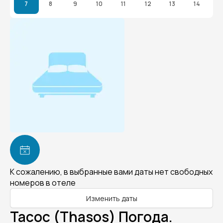
7
8
9
10
11
12
13
14
К сожалению, в выбранные вами даты нет свободных
номеров в отеле
Изменить даты
Тасос (Thasos) Погода.