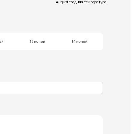
August средняя температура
ей
13 ночей
14 ночей