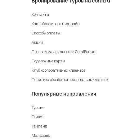
Бронирование туров на coral.ru
Контакты
Как забронировать онлайн
Способы оплаты
Акции
Программа лояльности CoralBonus
Подарочные карты
Клуб корпоративных клиентов
Политика обработки персональных данных
Популярные направления
Турция
Египет
Таиланд
Мальдивы