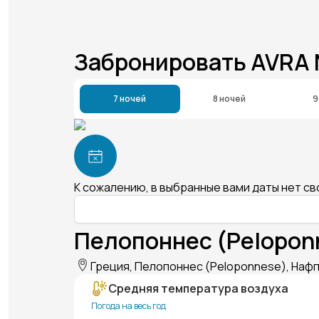
Забронировать AVRA
7 ночей
8 ночей
9
К сожалению, в выбранные вами даты нет с
Пелопоннес (Pelopon
Греция, Пелопоннес (Peloponnese), Нафпл
Средняя температура воздуха
Погода на весь год