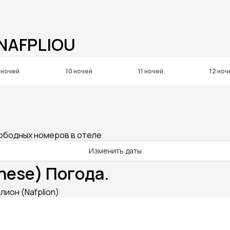
 NAFPLIOU
 ночей
10 ночей
11 ночей
12 ноч
вободных номеров в отеле
Изменить даты
nese) Погода.
ион (Nafplion)