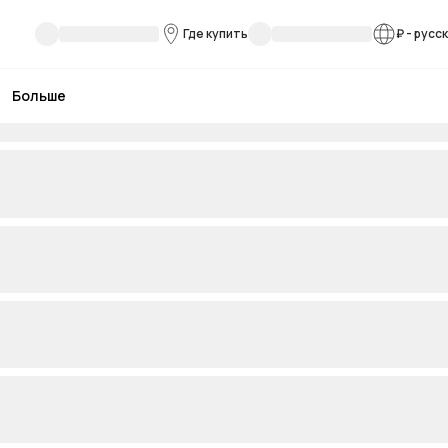
Где купить
₽
-
русс
Больше