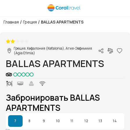
/
/
Главная
Греция
BALLAS APARTMENTS
1/1
Греция, Кефалония (Kefalonia), Агия-Эвфимиия
(Agia Efimia)
BALLAS APARTMENTS
Забронировать BALLAS
APARTMENTS
7
8
9
10
11
12
13
14