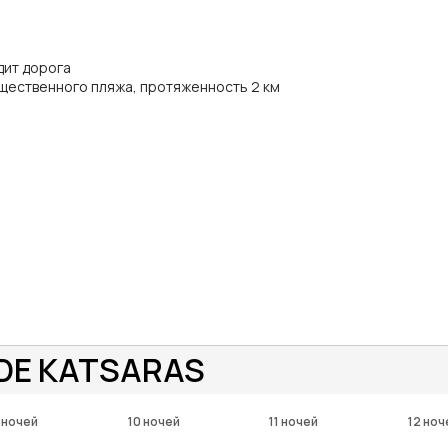
дит дорога
щественного пляжа, протяженность 2 км
IDE KATSARAS
 ночей
10 ночей
11 ночей
12 ноч