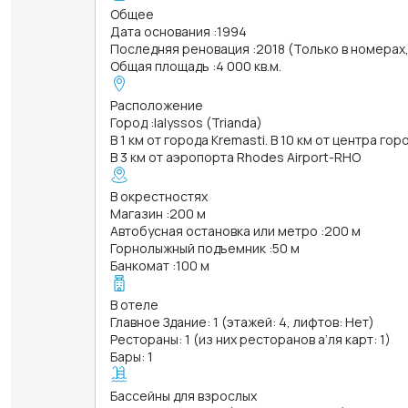
Общее
Дата основания
:
1994
Последняя реновация
:
2018 (Только в номерах
Общая площадь
:
4 000 кв.м.
Расположение
Город
:
Ialyssos (Trianda)
В 1 км от города Kremasti. В 10 км от центра го
В 3 км от аэропорта Rhodes Airport-RHO
В окрестностях
Магазин
:
200 м
Автобусная остановка или метро
:
200 м
Горнолыжный подъемник
:
50 м
Банкомат
:
100 м
В отеле
Главное Здание: 1 (этажей: 4, лифтов: Нет)
Рестораны: 1 (из них ресторанов а’ля карт: 1)
Бары: 1
Бассейны для взрослых