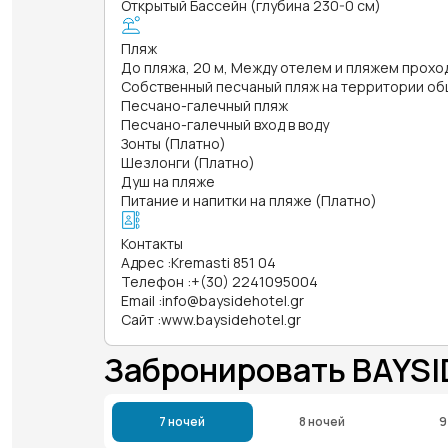
Открытый Бассейн (глубина 230-0 см)
Пляж
До пляжа, 20 м, Между отелем и пляжем прохо
Собственный песчаный пляж на территории об
Песчано-галечный пляж
Песчано-галечный вход в воду
Зонты (Платно)
Шезлонги (Платно)
Душ на пляже
Питание и напитки на пляже (Платно)
Контакты
Адрес
:
Kremasti 851 04
Телефон
:
+(30) 2241095004
Email
:
info@baysidehotel.gr
Сайт
:
www.baysidehotel.gr
Забронировать BAYS
7 ночей
8 ночей
9