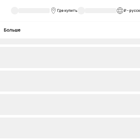
Где купить
₽
-
русс
Больше