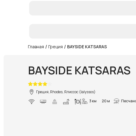
/
/
Главная
Греция
BAYSIDE KATSARAS
BAYSIDE KATSARAS
Греция, Rhodes, Ялиссос (Ialyssos)
3 км
20 м
Песчано