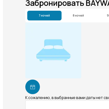
Забронировать BAY
7 ночей
8 ночей
9
К сожалению, в выбранные вами даты нет с