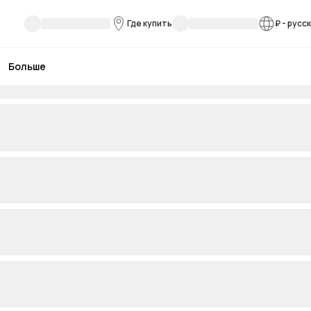
Где купить
₽
-
русс
Больше