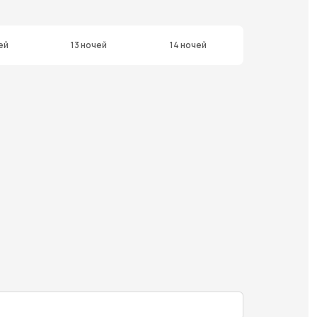
ей
13 ночей
14 ночей