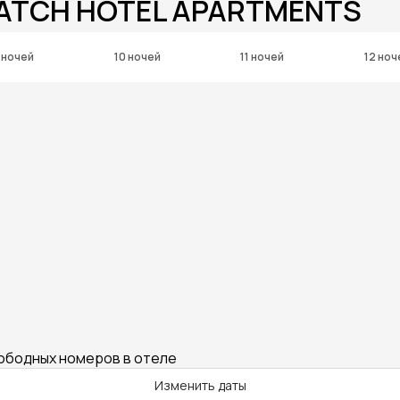
WATCH HOTEL APARTMENTS
 ночей
10 ночей
11 ночей
12 ноч
вободных номеров в отеле
Изменить даты