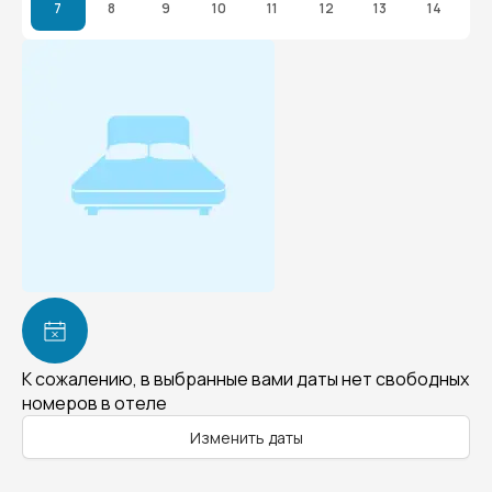
7
8
9
10
11
12
13
14
К сожалению, в выбранные вами даты нет свободных
номеров в отеле
Изменить даты