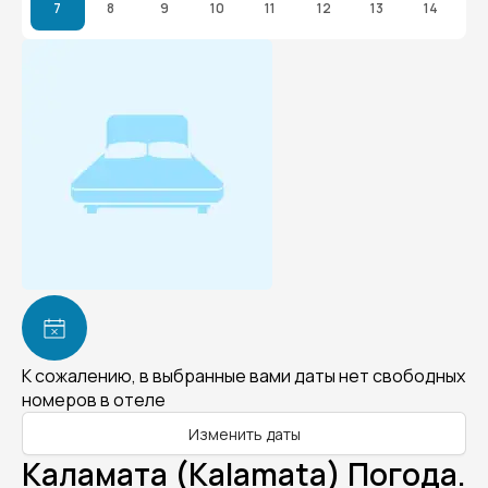
7
8
9
10
11
12
13
14
К сожалению, в выбранные вами даты нет свободных
номеров в отеле
Изменить даты
Каламата (Kalamata) Погода.