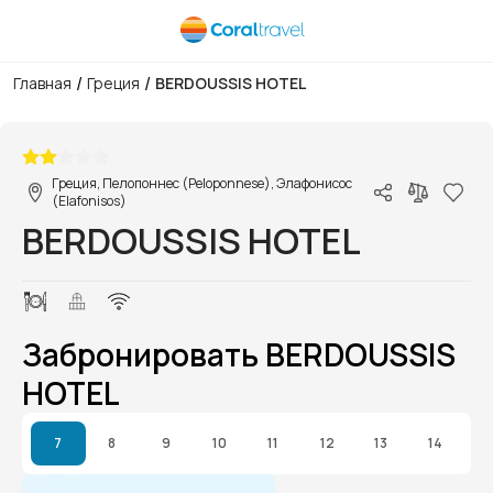
/
/
Главная
Греция
BERDOUSSIS HOTEL
1/1
Греция, Пелопоннес (Peloponnese), Элафонисос
(Elafonisos)
BERDOUSSIS HOTEL
Забронировать BERDOUSSIS
HOTEL
7
8
9
10
11
12
13
14