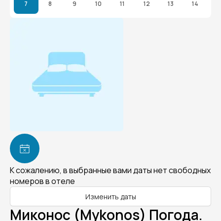
7
8
9
10
11
12
13
14
К сожалению, в выбранные вами даты нет свободных
номеров в отеле
Изменить даты
Миконос (Mykonos) Погода.