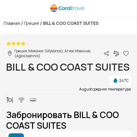
/
/
Главная
Греция
BILL & COO COAST SUITES
1/1
Греция, Миконос (Mykonos), Агиос Иоаннис
(Agios Ioannis)
BILL & COO COAST SUITES
24 °C
August средняя температура
Забронировать BILL & COO
COAST SUITES