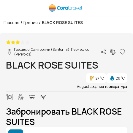
/
/
Главная
Греция
BLACK ROSE SUITES
1/1
Греция, о. Санторини (Santorini), Периволос
(Perivolos)
BLACK ROSE SUITES
27 °C
26 °C
August средняя температура
Забронировать BLACK ROSE
SUITES