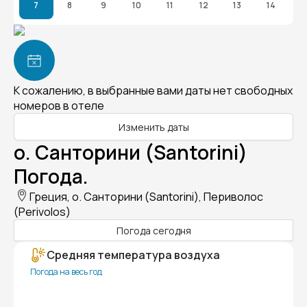
7
8
9
10
11
12
13
14
К сожалению, в выбранные вами даты нет свободных
номеров в отеле
Изменить даты
о. Санторини (Santorini)
Погода.
Греция, о. Санторини (Santorini), Периволос
(Perivolos)
Погода сегодня
Средняя температура воздуха
Погода на весь год