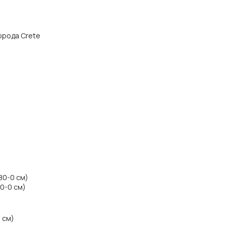
города Crete
80-0 см)
80-0 см)
 см)