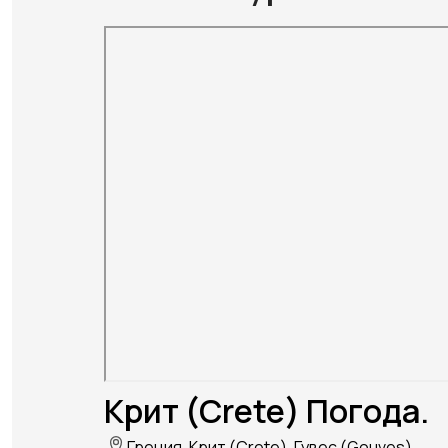
Крит (Crete) Погода.
Греция, Крит (Crete), Гувес (Gouves)