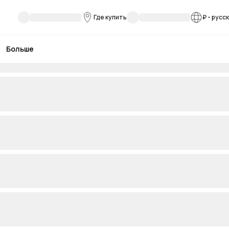
Где купить
₽
-
русс
Больше