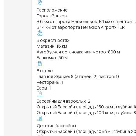
Расположение
Город
:
Gouves
В 6 км от города Hersonissos. В 1 км от центра 
В 14 км от аэропорта Heraklion Airport-HER
В окрестностях
Магазин
:
16 км
Автобусная остановка или метро
:
800 м
Банкомат
:
50 м
В отеле
Главное Здание: 8 (этажей: 2, лифтов: 1)
Рестораны: 1
Бары: 1
Бассейны для взрослых: 2
Открытый Бассейн (площадь 150 кв.м., глубина 1
Открытый Бассейн (площадь 100 кв.м., глубина 
Детские бассейны
Открытый Бассейн (площадь 10 кв.м., глубина 20