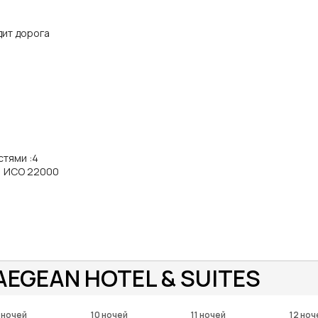
дит дорога
стями
:
4
, ИСО 22000
AEGEAN HOTEL & SUITES
 ночей
10 ночей
11 ночей
12 ноч