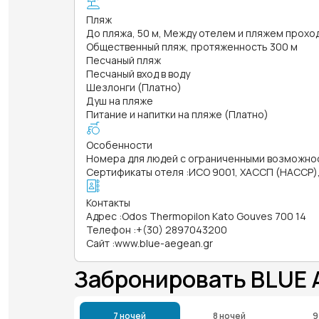
Пляж
До пляжа, 50 м, Между отелем и пляжем прохо
Общественный пляж, протяженность 300 м
Песчаный пляж
Песчаный вход в воду
Шезлонги (Платно)
Душ на пляже
Питание и напитки на пляже (Платно)
Особенности
Номера для людей с ограниченными возможно
Сертификаты отеля
:
ИСО 9001, ХАССП (HACCP)
Контакты
Адрес
:
Odos Thermopilon Kato Gouves 700 14
Телефон
:
+(30) 2897043200
Сайт
:
www.blue-aegean.gr
Забронировать BLUE 
7 ночей
8 ночей
9