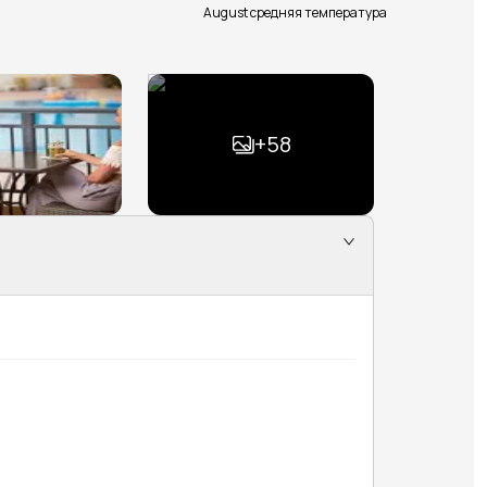
August средняя температура
+
58