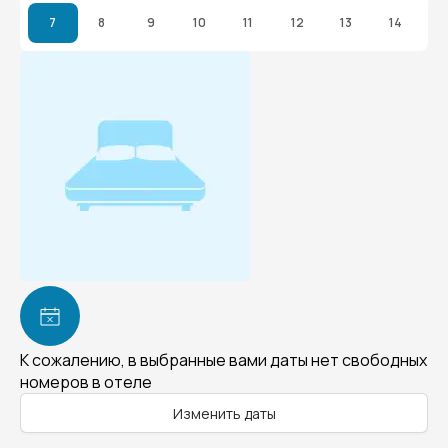
7
8
9
10
11
12
13
14
К сожалению, в выбранные вами даты нет свободных
номеров в отеле
Изменить даты