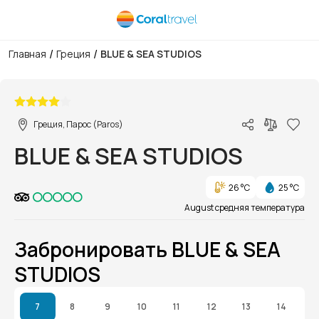
/
/
Главная
Греция
BLUE & SEA STUDIOS
1/1
Греция, Парос (Paros)
BLUE & SEA STUDIOS
26 °C
25 °C
August средняя температура
Забронировать BLUE & SEA
STUDIOS
7
8
9
10
11
12
13
14