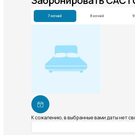
Забронировать CACT
7 ночей
8 ночей
9
К сожалению, в выбранные вами даты нет с