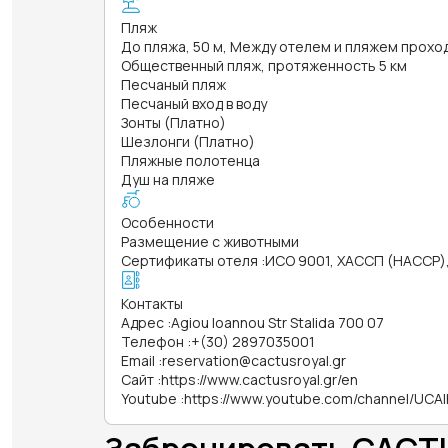
Пляж
До пляжа, 50 м, Между отелем и пляжем прохо
Общественный пляж, протяженность 5 км
Песчаный пляж
Песчаный вход в воду
Зонты (Платно)
Шезлонги (Платно)
Пляжные полотенца
Душ на пляже
Особенности
Размещение с животными
Сертификаты отеля
:
ИСО 9001, ХАССП (HACCP)
Контакты
Адрес
:
Agiou Ioannou Str Stalida 700 07
Телефон
:
+(30) 2897035001
Email
:
reservation@cactusroyal.gr
Сайт
:
https://www.cactusroyal.gr/en
Youtube
:
https://www.youtube.com/channel/UC