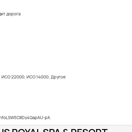
дит дорога
, ИСО 22000, ИСО 14000, Другое
AIhfoLSW5C8Dy4QapAU-pA