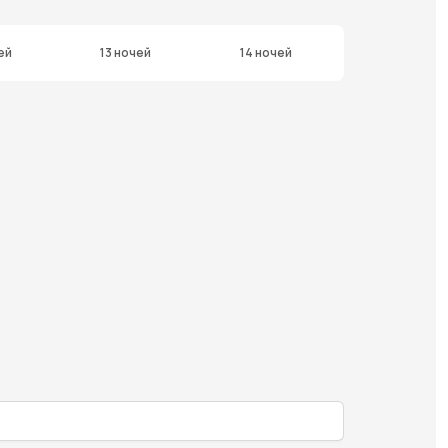
ей
13 ночей
14 ночей