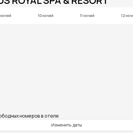
US ROYAL SPA & RESORT
 ночей
10 ночей
11 ночей
12 ноч
вободных номеров в отеле
Изменить даты