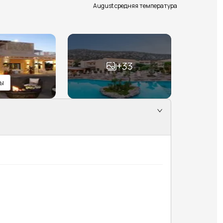
August средняя температура
+
33
ы