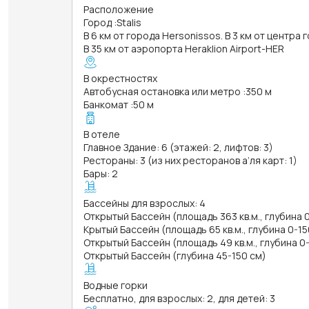
Расположение
Город
:
Stalis
В 6 км от города Hersonissos. В 3 км от центра 
В 35 км от аэропорта Heraklion Airport-HER
В окрестностях
Автобусная остановка или метро
:
350 м
Банкомат
:
50 м
В отеле
Главное Здание: 6 (этажей: 2, лифтов: 3)
Рестораны: 3 (из них ресторанов а’ля карт: 1)
Бары: 2
Бассейны для взрослых: 4
Открытый Бассейн (площадь 363 кв.м., глубина 
Крытый Бассейн (площадь 65 кв.м., глубина 0-15
Открытый Бассейн (площадь 49 кв.м., глубина 0
Открытый Бассейн (глубина 45-150 см)
Водные горки
Бесплатно, для взрослых: 2, для детей: 3