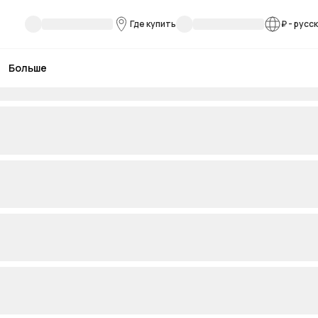
Где купить
₽
-
русс
Больше